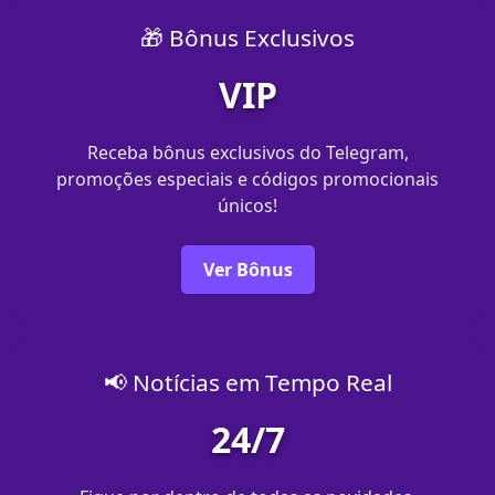
🎁 Bônus Exclusivos
VIP
Receba bônus exclusivos do Telegram,
promoções especiais e códigos promocionais
únicos!
Ver Bônus
📢 Notícias em Tempo Real
24/7