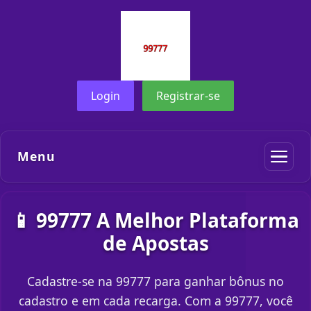
Login
Registrar-se
Menu
📱 99777 A Melhor Plataforma
de Apostas
Cadastre-se na 99777 para ganhar bônus no
cadastro e em cada recarga. Com a 99777, você