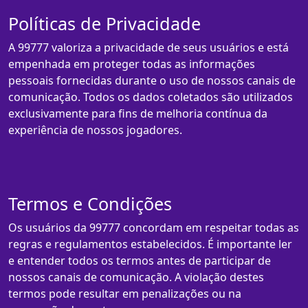
Políticas de Privacidade
A 99777 valoriza a privacidade de seus usuários e está
empenhada em proteger todas as informações
pessoais fornecidas durante o uso de nossos canais de
comunicação. Todos os dados coletados são utilizados
exclusivamente para fins de melhoria contínua da
experiência de nossos jogadores.
Termos e Condições
Os usuários da 99777 concordam em respeitar todas as
regras e regulamentos estabelecidos. É importante ler
e entender todos os termos antes de participar de
nossos canais de comunicação. A violação destes
termos pode resultar em penalizações ou na