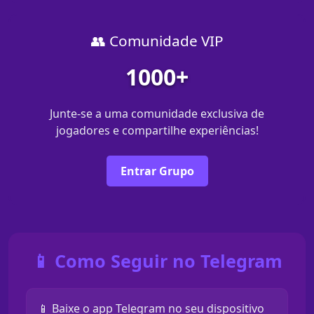
👥 Comunidade VIP
1000+
Junte-se a uma comunidade exclusiva de
jogadores e compartilhe experiências!
Entrar Grupo
📱 Como Seguir no Telegram
📱 Baixe o app Telegram no seu dispositivo