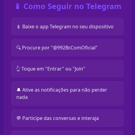
📱 Como Seguir no Telegram
📱 Baixe o app Telegram no seu dispositivo
🔍 Procure por "@992Br.ComOficial"
👆 Toque em "Entrar" ou "Join"
🔔 Ative as notificações para não perder
nada
💬 Participe das conversas e interaja