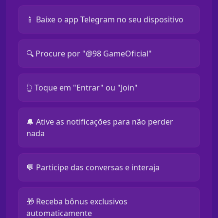
📱 Baixe o app Telegram no seu dispositivo
🔍 Procure por "@98 GameOficial"
👆 Toque em "Entrar" ou "Join"
🔔 Ative as notificações para não perder
nada
💬 Participe das conversas e interaja
🎁 Receba bônus exclusivos
automaticamente