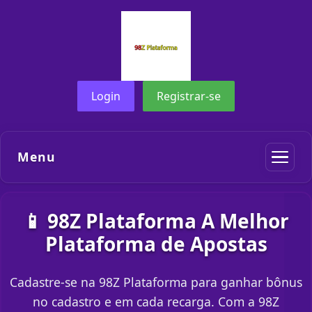
Login
Registrar-se
Menu
📱 98Z Plataforma A Melhor
Plataforma de Apostas
Cadastre-se na 98Z Plataforma para ganhar bônus
no cadastro e em cada recarga. Com a 98Z