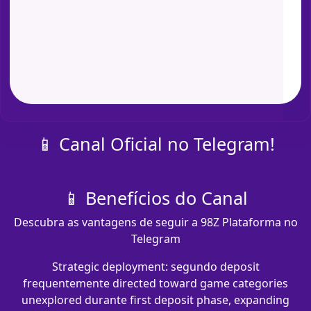
📱 Canal Oficial no Telegram!
📱 Benefícios do Canal
Descubra as vantagens de seguir a 98Z Plataforma no
Telegram
Strategic deployment: segundo deposit
frequentemente directed toward game categories
unexplored durante first deposit phase, expanding