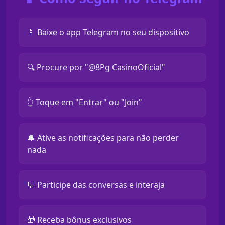
📱 Baixe o app Telegram no seu dispositivo
🔍 Procure por "@8Pg CasinoOficial"
👆 Toque em "Entrar" ou "Join"
🔔 Ative as notificações para não perder
nada
💬 Participe das conversas e interaja
🎁 Receba bônus exclusivos