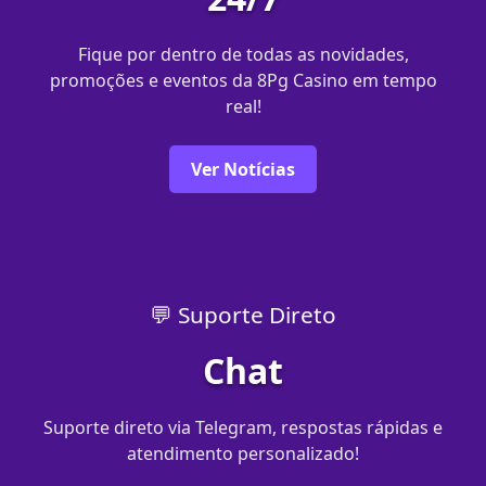
Fique por dentro de todas as novidades,
promoções e eventos da 8Pg Casino em tempo
real!
Ver Notícias
💬 Suporte Direto
Chat
Suporte direto via Telegram, respostas rápidas e
atendimento personalizado!