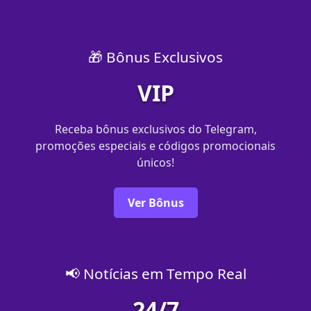
🎁 Bônus Exclusivos
VIP
Receba bônus exclusivos do Telegram,
promoções especiais e códigos promocionais
únicos!
Ver Bônus
📢 Notícias em Tempo Real
24/7