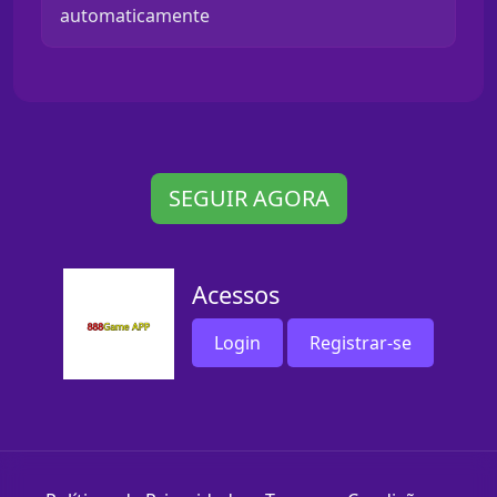
automaticamente
SEGUIR AGORA
Acessos
Login
Registrar-se