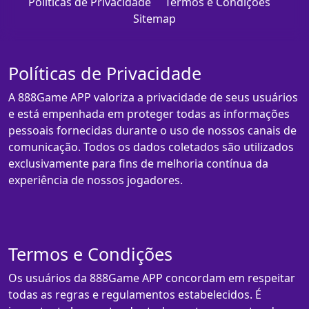
Políticas de Privacidade
Termos e Condições
Sitemap
Políticas de Privacidade
A 888Game APP valoriza a privacidade de seus usuários
e está empenhada em proteger todas as informações
pessoais fornecidas durante o uso de nossos canais de
comunicação. Todos os dados coletados são utilizados
exclusivamente para fins de melhoria contínua da
experiência de nossos jogadores.
Termos e Condições
Os usuários da 888Game APP concordam em respeitar
todas as regras e regulamentos estabelecidos. É