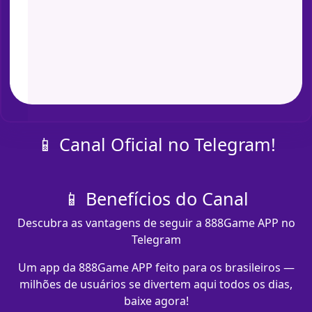
📱 Canal Oficial no Telegram!
📱 Benefícios do Canal
Descubra as vantagens de seguir a 888Game APP no
Telegram
Um app da 888Game APP feito para os brasileiros —
milhões de usuários se divertem aqui todos os dias,
baixe agora!