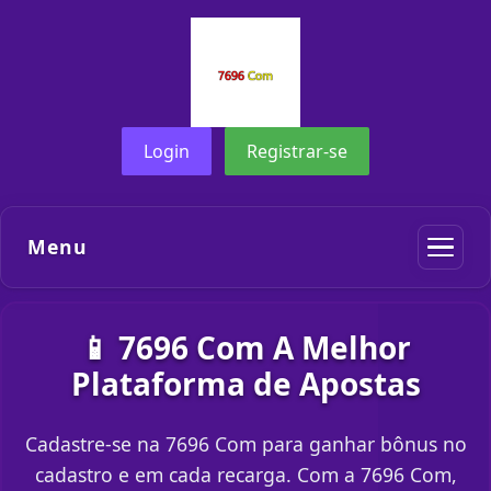
Login
Registrar-se
Menu
📱 7696 Com A Melhor
Plataforma de Apostas
Cadastre-se na 7696 Com para ganhar bônus no
cadastro e em cada recarga. Com a 7696 Com,