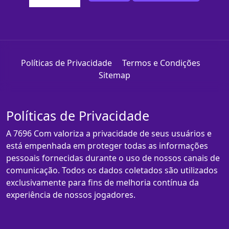
Políticas de Privacidade
Termos e Condições
Sitemap
Políticas de Privacidade
A 7696 Com valoriza a privacidade de seus usuários e
está empenhada em proteger todas as informações
pessoais fornecidas durante o uso de nossos canais de
comunicação. Todos os dados coletados são utilizados
exclusivamente para fins de melhoria contínua da
experiência de nossos jogadores.