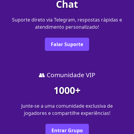
Chat
Suporte direto via Telegram, respostas rápidas e
atendimento personalizado!
Falar Suporte
👥 Comunidade VIP
1000+
Junte-se a uma comunidade exclusiva de
jogadores e compartilhe experiências!
Entrar Grupo