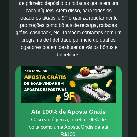
de primeiro depósito ou rodadas grátis em um
caça-níqueis. Além disso, para todos os
jogadores atuais, o 9F organiza regularmente
promoções como bônus de recarga, rodadas
grátis, cashback, etc. Também contamos com um
programa de fidelidade por meio do qual os
jogadores podem desfrutar de vários bônus e
benefícios.
Ate 100% de Aposta Gratis
Caso você perca, receba 100% de
volta como uma Aposta Grátis de até
R$100.