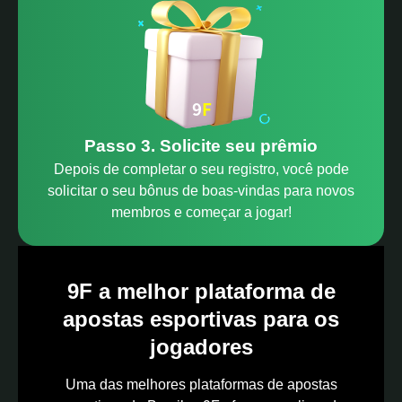
Passo 3. Solicite seu prêmio
Depois de completar o seu registro, você pode
solicitar o seu bônus de boas-vindas para novos
membros e começar a jogar!
9F a melhor plataforma de
apostas esportivas para os
jogadores
Uma das melhores plataformas de apostas