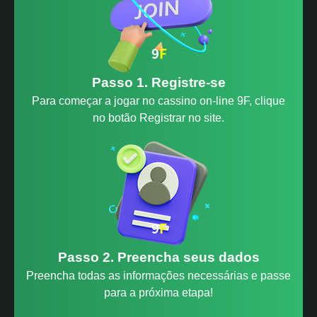
Passo 1. Registre-se
Para começar a jogar no cassino on-line 9F, clique
no botão Registrar no site.
Passo 2. Preencha seus dados
Preencha todas as informações necessárias e passe
para a próxima etapa!