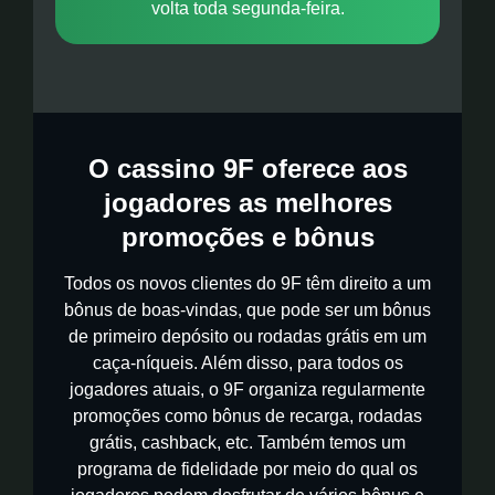
volta toda segunda-feira.
O cassino 9F oferece aos
jogadores as melhores
promoções e bônus
Todos os novos clientes do 9F têm direito a um
bônus de boas-vindas, que pode ser um bônus
de primeiro depósito ou rodadas grátis em um
caça-níqueis. Além disso, para todos os
jogadores atuais, o 9F organiza regularmente
promoções como bônus de recarga, rodadas
grátis, cashback, etc. Também temos um
programa de fidelidade por meio do qual os