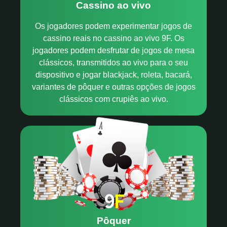
Cassino ao vivo
Os jogadores podem experimentar jogos de
cassino reais no cassino ao vivo 9F. Os
jogadores podem desfrutar de jogos de mesa
clássicos, transmitidos ao vivo para o seu
dispositivo e jogar blackjack, roleta, bacará,
variantes de pôquer e outras opções de jogos
clássicos com crupiês ao vivo.
Pôquer