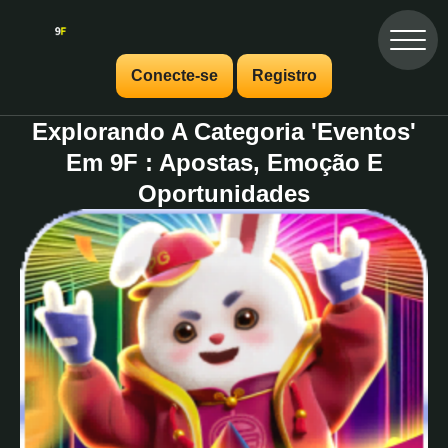
Conecte-se
Registro
Explorando A Categoria 'Eventos'
Em 9F : Apostas, Emoção E
Oportunidades