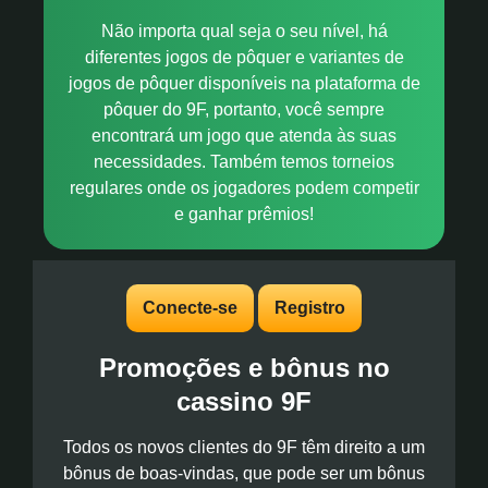
Não importa qual seja o seu nível, há
diferentes jogos de pôquer e variantes de
jogos de pôquer disponíveis na plataforma de
pôquer do 9F, portanto, você sempre
encontrará um jogo que atenda às suas
necessidades. Também temos torneios
regulares onde os jogadores podem competir
e ganhar prêmios!
Conecte-se
Registro
Promoções e bônus no
cassino 9F
Todos os novos clientes do 9F têm direito a um
bônus de boas-vindas, que pode ser um bônus