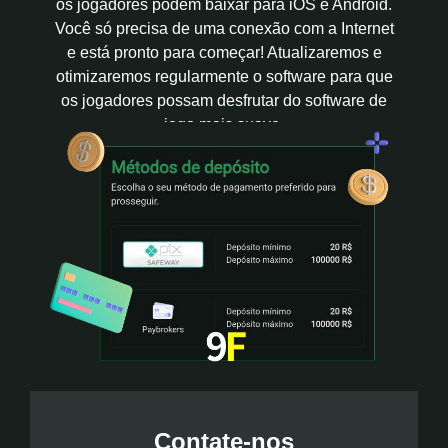
os jogadores podem baixar para iOS e Android.
Você só precisa de uma conexão com a Internet
e está pronto para começar! Atualizaremos e
otimizaremos regularmente o software para que
os jogadores possam desfrutar do software de
jogo mais suave.
Contate-nos