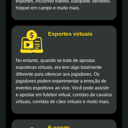
esportes, incluindo futebol, basquete, beisebol,
hóquei em campo e muito mais.
Esportes virtuais
No entanto, quando se trata de apostas
esportivas virtuais, ela tem algo totalmente
diferente para oferecer aos jogadores. Os
jogadores podem experimentar a emoção de
eventos esportivos ao vivo. Você pode assistir
e apostar em futebol virtual, corridas de cavalos
virtuais, corridas de cães virtuais e muito mais.
E-sports